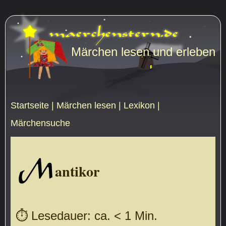
Märchen lesen und erleben
Startseite
|
Märchen lesen
|
Lexikon
|
Märchensuche
M
antikor
⏱ Lesedauer: ca. < 1 Min.