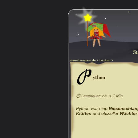
St
maerchenstern.de
>
Lexikon
>
P
ython
⏱ Lesedauer: ca. < 1 Min.
Python war eine
Riesenschlan
Kräften
und offizieller
Wächter 