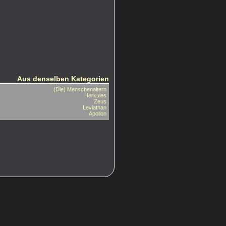
Aus denselben Kategorien
(Die) Menschenaltern
Herkules
Zeus
Leviathan
Apollon