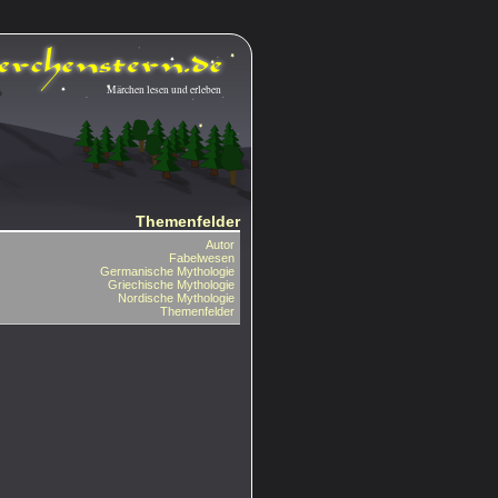
Märchen lesen und erleben
Themenfelder
Autor
Fabelwesen
Germanische Mythologie
Griechische Mythologie
Nordische Mythologie
Themenfelder