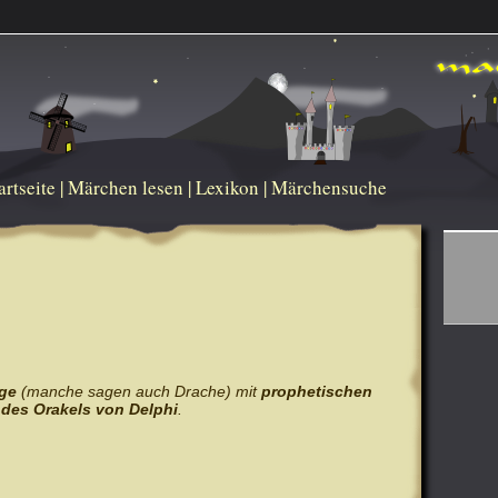
artseite
|
Märchen lesen
|
Lexikon
|
Märchensuche
ge
(manche sagen auch Drache) mit
prophetischen
des Orakels von Delphi
.