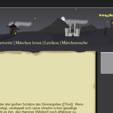
artseite
|
Märchen lesen
|
Lexikon
|
Märchensuche
er der drei großen Schätze des Donnergottes [[Thor]]. Wenn
nlegt, verdoppelt sich seine ohnehin schon gewaltige
ht es ihm, den Hammer [[Mjölnir]] noch effektiver zu