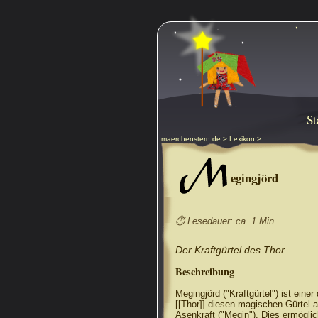
St
maerchenstern.de
>
Lexikon
>
M
egingjörd
⏱ Lesedauer: ca. 1 Min.
Der Kraftgürtel des Thor
Beschreibung
Megingjörd ("Kraftgürtel") ist ein
[[Thor]] diesen magischen Gürtel a
Asenkraft ("Megin"). Dies ermöglic