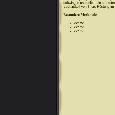
schwingen und selbst die stärksten
Bestandteil von Thors Rüstung im
Besondere Merkmale
xx:
xx
xx:
xx
xx:
xx