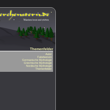
Märchen lesen und erleben
Themenfelder
Autor
Fabelwesen
Germanische Mythologie
Griechische Mythologie
Nordische Mythologie
Themenfelder