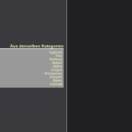
Aus denselben Kategorien
Yggdrasil
Thor
Reifriese
Sleipnir
Mjölnir
Gungnir
Brisingamen
Draupnir
Balder
Heimdall