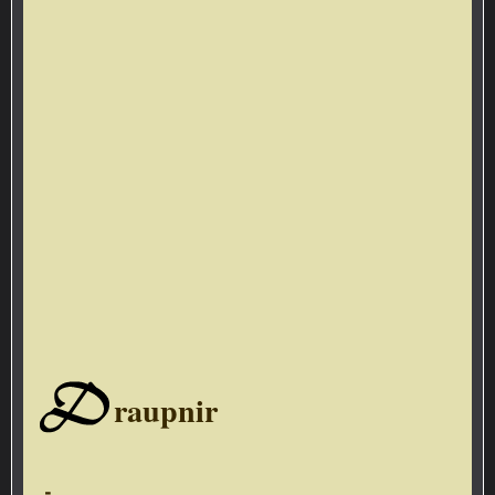
D
raupnir