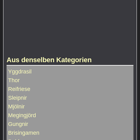
Aus denselben Kategorien
Yggdrasil
Thor
Reifriese
Sleipnir
Mjölnir
Megingjörd
Gungnir
Brisingamen