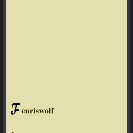
F
enriswolf