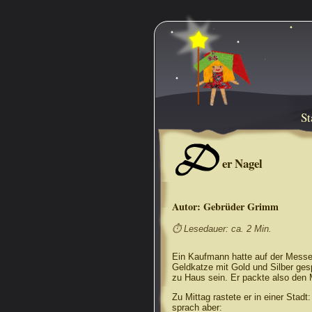
St
D
er Nagel
Autor:
Gebrüder Grimm
⏱ Lesedauer: ca. 2 Min.
Ein Kaufmann hatte auf der Messe
Geldkatze mit Gold und Silber gesp
zu Haus sein. Er packte also den M
Zu Mittag rastete er in einer Stadt
sprach aber: