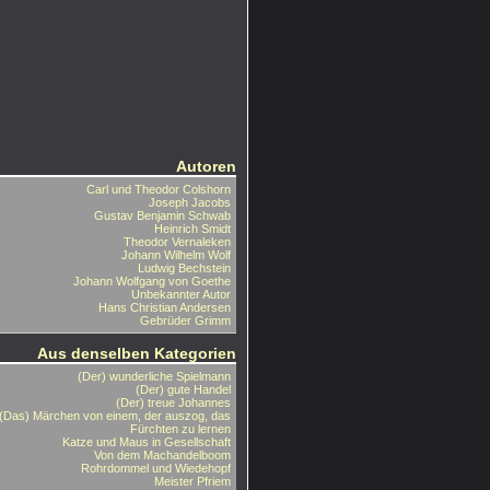
Autoren
Carl und Theodor Colshorn
Joseph Jacobs
Gustav Benjamin Schwab
Heinrich Smidt
Theodor Vernaleken
Johann Wilhelm Wolf
Ludwig Bechstein
Johann Wolfgang von Goethe
Unbekannter Autor
Hans Christian Andersen
Gebrüder Grimm
Aus denselben Kategorien
(Der) wunderliche Spielmann
(Der) gute Handel
(Der) treue Johannes
(Das) Märchen von einem, der auszog, das
Fürchten zu lernen
Katze und Maus in Gesellschaft
Von dem Machandelboom
Rohrdommel und Wiedehopf
Meister Pfriem