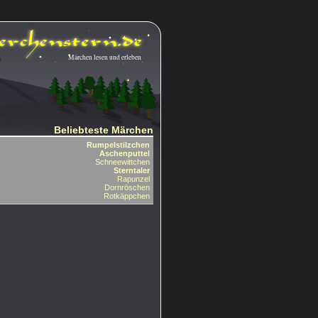
Märchen lesen und erleben
Beliebteste Märchen
Rumpelstilzchen
Aschenputtel
Schneewittchen
Sterntaler
Rapunzel
Dornröschen
Rotkäppchen