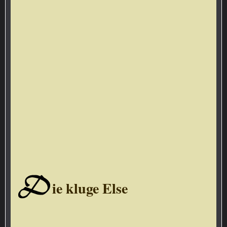
D
ie kluge Else