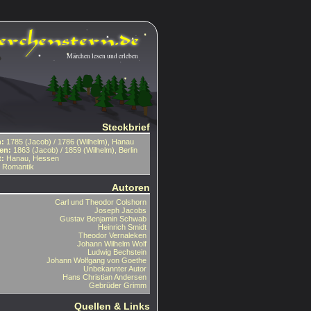
Märchen lesen und erleben
Steckbrief
:
1785 (Jacob) / 1786 (Wilhelm), Hanau
en:
1863 (Jacob) / 1859 (Wilhelm), Berlin
t:
Hanau, Hessen
Romantik
Autoren
Carl und Theodor Colshorn
Joseph Jacobs
Gustav Benjamin Schwab
Heinrich Smidt
Theodor Vernaleken
Johann Wilhelm Wolf
Ludwig Bechstein
Johann Wolfgang von Goethe
Unbekannter Autor
Hans Christian Andersen
Gebrüder Grimm
Quellen & Links