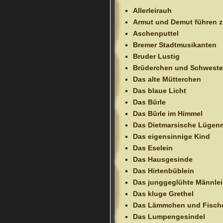
Allerleirauh
Armut und Demut führen 
Aschenputtel
Bremer Stadtmusikanten
Bruder Lustig
Brüderchen und Schweste
Das alte Mütterchen
Das blaue Licht
Das Bürle
Das Bürle im Himmel
Das Dietmarsische Lügen
Das eigensinnige Kind
Das Eselein
Das Hausgesinde
Das Hirtenbüblein
Das junggeglühte Männle
Das kluge Grethel
Das Lämmchen und Fisch
Das Lumpengesindel