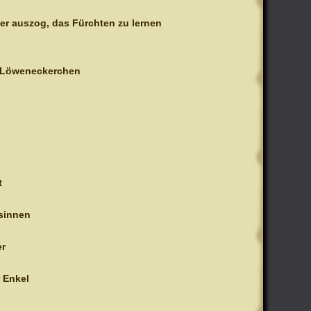
er auszog, das Fürchten zu lernen
 Löweneckerchen
t
ssinnen
er
r Enkel