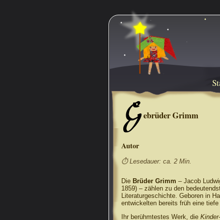
St
G
ebrüder Grimm
Autor
⏱ Lesedauer: ca. 2 Min.
Die
Brüder Grimm
– Jacob Ludwi
1859) – zählen zu den bedeutendst
Literaturgeschichte. Geboren in Ha
entwickelten bereits früh eine tief
Ihr berühmtestes Werk, die
Kinder