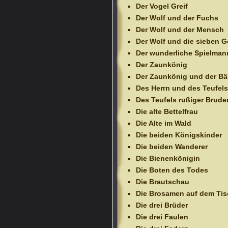
Der Vogel Greif
Der Wolf und der Fuchs
Der Wolf und der Mensch
Der Wolf und die sieben G
Der wunderliche Spielman
Der Zaunkönig
Der Zaunkönig und der Bä
Des Herrn und des Teufels
Des Teufels rußiger Brude
Die alte Bettelfrau
Die Alte im Wald
Die beiden Königskinder
Die beiden Wanderer
Die Bienenkönigin
Die Boten des Todes
Die Brautschau
Die Brosamen auf dem Tis
Die drei Brüder
Die drei Faulen