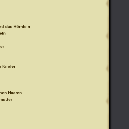
nd das Hörnlein
eln
er
r Kinder
enen Haaren
mutter