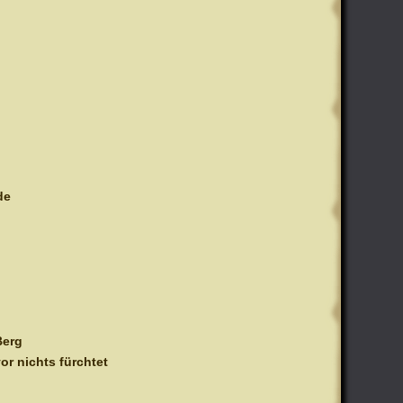
de
g
Berg
or nichts fürchtet