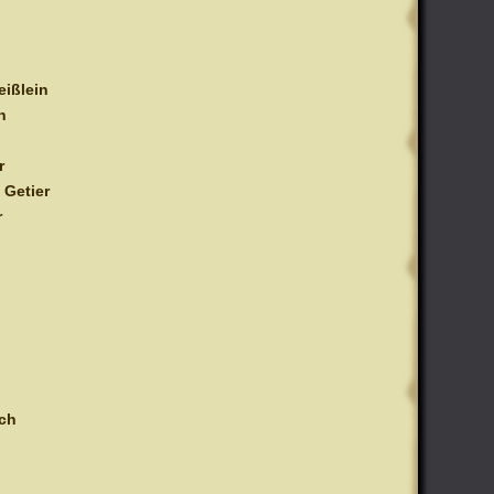
eißlein
n
r
 Getier
r
ch