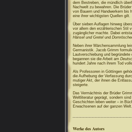
dem Bestreben, die mündlich überl
Nachwelt zu bewahren. Die Brüder
von Bauern und Handwerkern bis hi
eine ihrer wichtigsten Quellen gilt.
Über sieben Auflagen hinweg übera
vor allem den erzählerischen Stil 
zugänglicher machte. Dabei entsta
Hänsel und Gretel
und
Dornrösche
Neben ihrer Märchensammlung leis
Germanistik. Jacob Grimm formuli
Lautverschiebung und begründete 
begannen sie die Arbeit am
Deutsc
hundert Jahre nach ihrem Tod voll
Als Professoren in Göttingen gehör
die Aufhebung der Verfassung durc
mutiger Akt, der ihnen die Entlass
steigerte.
Das Vermächtnis der Brüder Grimm 
Weltliteratur geprägt, sondern si
Geschichten leben weiter – in Büc
Erwachsenen auf der ganzen Welt
Werke des Autors