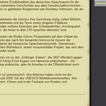
ieferte Erzähltradition des deutschen Sprachraums für die
Wikipedi
 sammelten Geschichten aus allen Gesellschaftsschichten –
n zu gebildeten Bürgerinnen wie Dorothea Viehmann, die als
rbeiteten die Grimms ihre Sammlung stetig, wobei Wilhelm
verfeinerte und die Texte einem jüngeren Publikum
nden zeitlose Klassiker wie
Schneewittchen
,
Aschenputtel
,
n
, die heute in über 170 Sprachen übersetzt sind.
teten die Brüder Grimm Pionierarbeit auf dem Gebiet der
erte das nach ihm benannte
Grimmsche Gesetz
der
damit die historische Sprachwissenschaft. Gemeinsam
hen Wörterbuch
, einem monumentalen Projekt, das erst über
endet wurde.
ten sie zu den „Göttinger Sieben", die 1837 öffentlich gegen
h König Ernst August von Hannover protestierten – ein
ung einbrachte, aber ihr Ansehen in der Öffentlichkeit noch
ist unermesslich: Ihre Märchen haben nicht nur die
nd seit 2005 Teil des UNESCO-Weltdokumentenerbes. Ihre
hern, Filmen und in der Fantasie von Kindern und
.