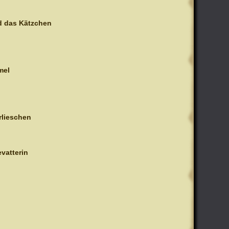
d das Kätzchen
mel
rlieschen
vatterin