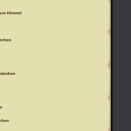
zum Himmel
rchen
märchen
in
chen