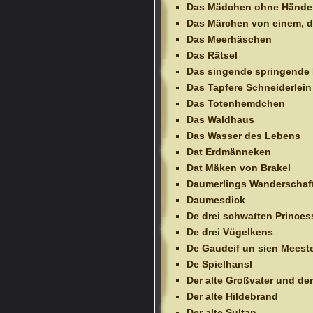
Das Mädchen ohne Hände
Das Märchen von einem, d
Das Meerhäschen
Das Rätsel
Das singende springende
Das Tapfere Schneiderlein
Das Totenhemdchen
Das Waldhaus
Das Wasser des Lebens
Dat Erdmänneken
Dat Mäken von Brakel
Daumerlings Wanderschaf
Daumesdick
De drei schwatten Prince
De drei Vügelkens
De Gaudeif un sien Meest
De Spielhansl
Der alte Großvater und de
Der alte Hildebrand
Der alte Sultan