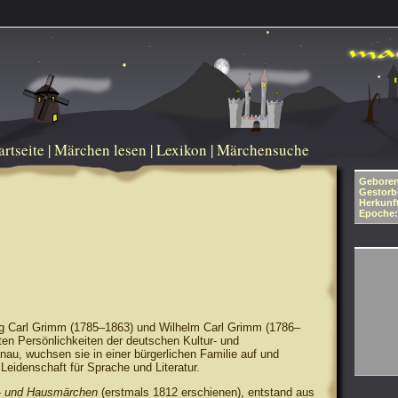
artseite
|
Märchen lesen
|
Lexikon
|
Märchensuche
Geboren
Gestorb
Herkunf
Epoche:
g Carl Grimm (1785–1863) und Wilhelm Carl Grimm (1786–
en Persönlichkeiten der deutschen Kultur- und
nau, wuchsen sie in einer bürgerlichen Familie auf und
e Leidenschaft für Sprache und Literatur.
- und Hausmärchen
(erstmals 1812 erschienen), entstand aus