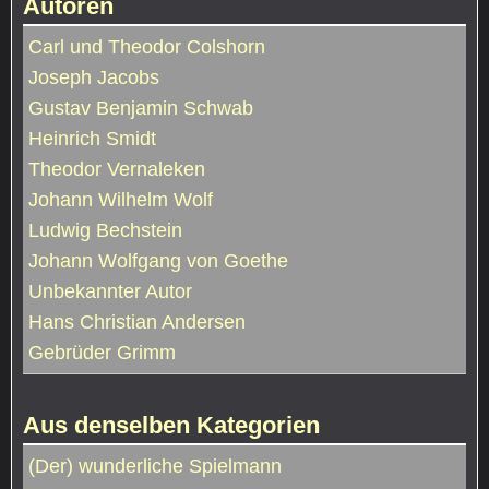
Autoren
Carl und Theodor Colshorn
Joseph Jacobs
Gustav Benjamin Schwab
Heinrich Smidt
Theodor Vernaleken
Johann Wilhelm Wolf
Ludwig Bechstein
Johann Wolfgang von Goethe
Unbekannter Autor
Hans Christian Andersen
Gebrüder Grimm
Aus denselben Kategorien
(Der) wunderliche Spielmann