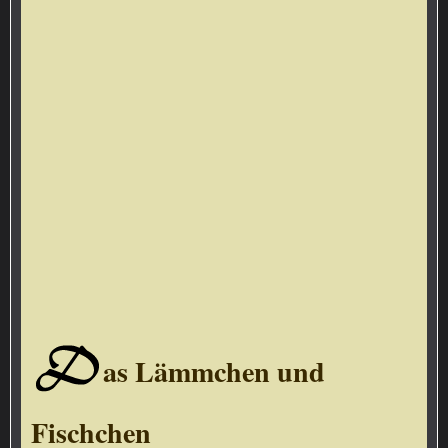
D
as Lämmchen und
Fischchen