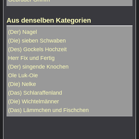
Aus denselben Kategorien
(Der) Nagel
(Die) sieben Schwaben
(Des) Gockels Hochzeit
Herr Fix und Fertig
(Der) singende Knochen
Ole Luk-Oie
(Die) Nelke
(Das) Schlaraffenland
(Die) Wichtelmänner
(Das) Lämmchen und Fischchen