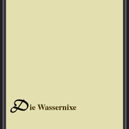
D
ie Wassernixe