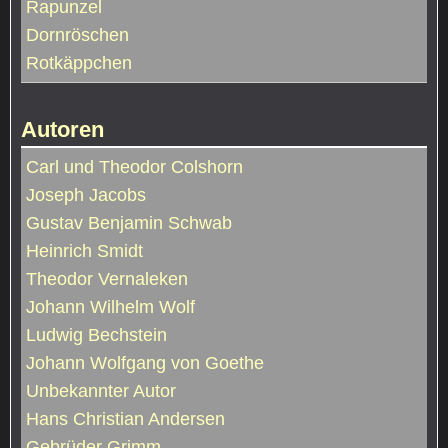
Rapunzel
Dornröschen
Rotkäppchen
Autoren
Carl und Theodor Colshorn
Joseph Jacobs
Gustav Benjamin Schwab
Heinrich Smidt
Theodor Vernaleken
Johann Wilhelm Wolf
Ludwig Bechstein
Johann Wolfgang von Goethe
Unbekannter Autor
Hans Christian Andersen
Gebrüder Grimm