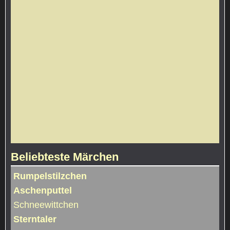
Beliebteste Märchen
Rumpelstilzchen
Aschenputtel
Schneewittchen
Sterntaler