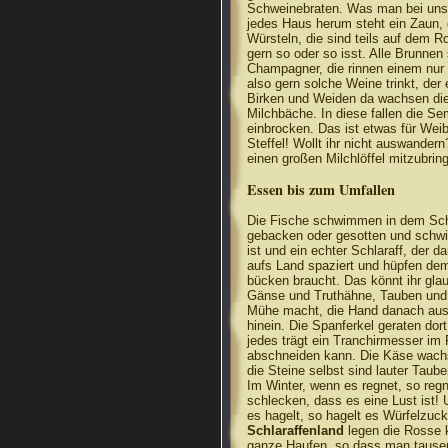
Schweinebraten. Was man bei uns f
jedes Haus herum steht ein Zaun, 
Würsteln, die sind teils auf dem Ro
gern so oder so isst. Alle Brunne
Champagner, die rinnen einem nur 
also gern solche Weine trinkt, der 
Birken und Weiden da wachsen di
Milchbäche. In diese fallen die Se
einbrocken. Das ist etwas für Weib
Steffel! Wollt ihr nicht auswande
einen großen Milchlöffel mitzubrin
Essen bis zum Umfallen
Die Fische schwimmen in dem Sch
gebacken oder gesotten und schw
ist und ein echter Schlaraff, der d
aufs Land spaziert und hüpfen dem 
bücken braucht. Das könnt ihr glau
Gänse und Truthähne, Tauben und
Mühe macht, die Hand danach ausz
hinein. Die Spanferkel geraten dort
jedes trägt ein Tranchirmesser im 
abschneiden kann. Die Käse wachse
die Steine selbst sind lauter Taub
Im Winter, wenn es regnet, so regn
schlecken, dass es eine Lust ist!
es hagelt, so hagelt es Würfelzuc
Schlaraffenland
legen die Rosse k
ganze Haufen, so dass man tause