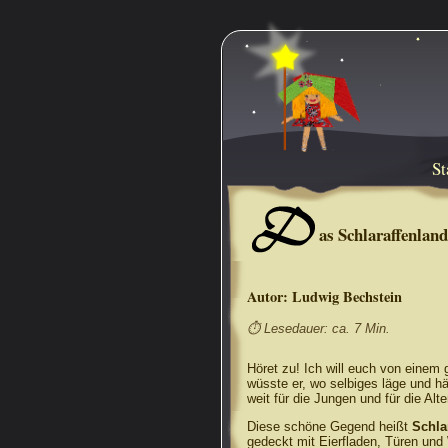
St
D
as Schlaraffenland
Autor:
Ludwig Bechstein
⏱ Lesedauer: ca. 7 Min.
Höret zu! Ich will euch von einem
wüsste er, wo selbiges läge und hä
weit für die Jungen und für die Al
Diese schöne Gegend heißt
Schla
gedeckt mit Eierfladen, Türen un