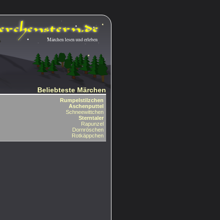
Märchen lesen und erleben
Beliebteste Märchen
Rumpelstilzchen
Aschenputtel
Schneewittchen
Sterntaler
Rapunzel
Dornröschen
Rotkäppchen