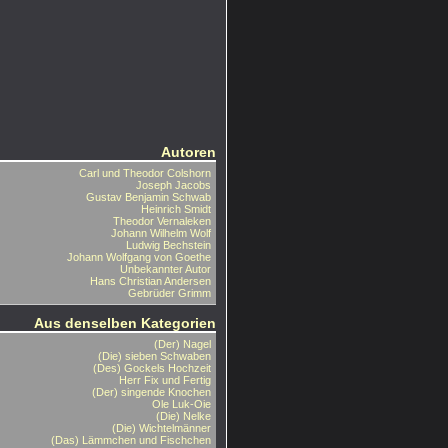
Autoren
Carl und Theodor Colshorn
Joseph Jacobs
Gustav Benjamin Schwab
Heinrich Smidt
Theodor Vernaleken
Johann Wilhelm Wolf
Ludwig Bechstein
Johann Wolfgang von Goethe
Unbekannter Autor
Hans Christian Andersen
Gebrüder Grimm
Aus denselben Kategorien
(Der) Nagel
(Die) sieben Schwaben
(Des) Gockels Hochzeit
Herr Fix und Fertig
(Der) singende Knochen
Ole Luk-Oie
(Die) Nelke
(Die) Wichtelmänner
(Das) Lämmchen und Fischchen