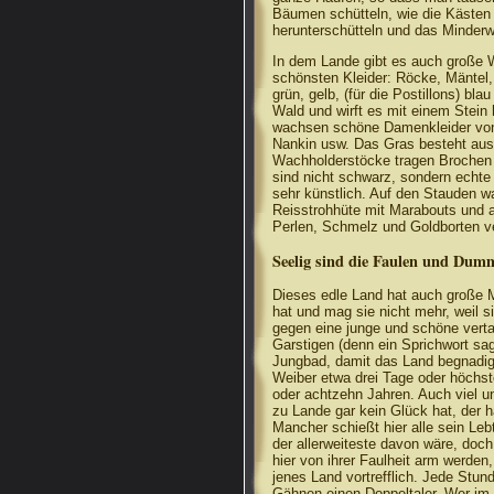
Bäumen schütteln, wie die Kästen
herunterschütteln und das Minderw
In dem Lande gibt es auch große
schönsten Kleider: Röcke, Mäntel
grün, gelb, (für die Postillons) bl
Wald und wirft es mit einem Stein 
wachsen schöne Damenkleider von 
Nankin usw. Das Gras besteht aus 
Wachholderstöcke tragen Brochen 
sind nicht schwarz, sondern echt
sehr künstlich. Auf den Stauden 
Reisstrohhüte mit Marabouts und all
Perlen, Schmelz und Goldborten ve
Seelig sind die Faulen und Dum
Dieses edle Land hat auch große M
hat und mag sie nicht mehr, weil s
gegen eine junge und schöne vert
Garstigen (denn ein Sprichwort sa
Jungbad, damit das Land begnadigt 
Weiber etwa drei Tage oder höchst
oder achtzehn Jahren. Auch viel un
zu Lande gar kein Glück hat, der h
Mancher schießt hier alle sein Lebt
der allerweiteste davon wäre, doc
hier von ihrer Faulheit arm werde
jenes Land vortrefflich. Jede Stun
Gähnen einen Doppeltaler. Wer im Sp