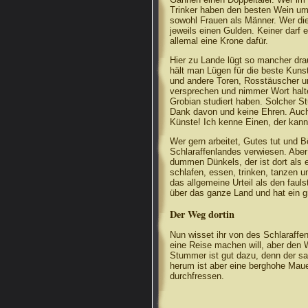
Trinker haben den besten Wein um
sowohl Frauen als Männer. Wer d
jeweils einen Gulden. Keiner darf
allemal eine Krone dafür.
Hier zu Lande lügt so mancher drau
hält man Lügen für die beste Kunst,
und andere Toren, Rosstäuscher un
versprechen und nimmer Wort halte
Grobian studiert haben. Solcher S
Dank davon und keine Ehren. Auch 
Künste! Ich kenne Einen, der kann
Wer gern arbeitet, Gutes tut und 
Schlaraffenlandes verwiesen. Aber 
dummen Dünkels, der ist dort als
schlafen, essen, trinken, tanzen 
das allgemeine Urteil als den faul
über das ganze Land und hat ein
Der Weg dortin
Nun wisset ihr von des Schlaraffen
eine Reise machen will, aber den W
Stummer ist gut dazu, denn der s
herum ist aber eine berghohe Mauer
durchfressen.