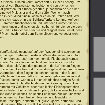
ür einen Dukaten kauft, kostet dort nur einen Pfennig. Um
der ist von Bratwürsten geflochten und von bayrischen
st gebraten, teils frisch gesotten, je nachdem ob sie einer
n sind voll Malvasier und andren süßen Weinen, auch
so in den Mund hinein, wenn er es an die Röhren hält. Wer
eile sich, dass er in das
Schlaraffenland
komme. Auf den
e Semmeln frischgebacken und unter den Bäumen fließen
mmeln hinein und weichen sich selbst ein für die, so sie gern
er und für Kinder, für Knechte und Mägde! Holla Gretel, holla
rn? Macht euch herbei zum Semmelbach und vergesst nicht,
gen!
laraffenlande obendrauf auf dem Wasser, sind auch schon
immen ganz nahe am Gestade. Wenn aber einer gar zu faul
arf nur rufen pst! pst! - so kommen die Fische auch heraus
guten Schlaraffen in die Hand, so dass er sich nicht zu
ben, dass die Vögel dort gebraten in der Luft herum fliegen,
 Kapaunen, Lerchen und Krammetsvögel und wem es zu viele
ustrecken, dem fliegen sie schnurstracks in den Mund
 alle Jahre überaus trefflich. Sie laufen gebraten umher und
Rücken, damit, wer da will, sich ein frisches saftiges Stück
n in dem Schlaraffenlande wie die Steine, groß und klein,
enkröpfe mit Gefülltem, oder auch kleine Fleischpastetchen.
et es lauter Honig in süßen Tropfen, da kann einer lecken und
 Und wenn es schneit, so schneit es klaren Zucker, und wenn
ker, untermischt mit Feigen, Rosinen und Mandeln. In
eine Rossäpfel, sondern Eier, große, ganze Körbe voll, und
nd um einen Pfennig kauft. Und das Geld kann man von den