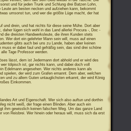
sonst und für jeden Trunk und Schlung drei Batzen Lohn,
ie Leute am besten necken und aufziehen kann, bekommt
 etwas umsonst tun, und wer die größte Lüge macht, der hat
f und drein, und hat nichts für diese seine Mühe. Dort aber
 daher lügen sich wohl in das Land allerlei Procura -, Doc -
d die dreisten Handwerksleute, die ihren Kunden stets
n. Wer dort ein gelehrter Mann sein will, muss auf einen
tudenten gibts auch bei uns zu Lande, haben aber keinen
muss er dabei faul und gefräßig sein, das sind drei schöne
 alle Tage Professor werden.
Böses lässt, dem ist Jedermann dort abhold und er wird des
wer tölpisch ist, gar nichts kann, und dabei doch voll
 ein Edelmann angesehen. Wer nichts anderes kann als
und spielen, der wird zum Grafen ernannt. Dem aber, welchen
sten und zu allem Guten untauglichsten erkannt, der wird König
 großes Einkommen.
landes Art und Eigenschaft. Wer sich also auftun und dorthin
eg nicht weiß, der frage einen Blinden. Aber auch ein
agt ihm gewisslich keinen falschen Weg. Um das ganze Land
 von Reisbrei. Wer hinein oder heraus will, muss sich da erst