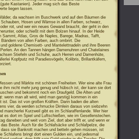
 (gute Kastanien). Jeder mag sich das Beste
erte liegen lassen.
 Wälder, da wachsen im Buschwerk und auf den Bäumen die
, Schauben, Hosen und Wämse in allen Farben, schwarz,
au oder rot, und wer ein neues Gewand braucht, der geht in den
herunter, oder schießt mit dem Bolzen hinauf. In der Heide
Sammt, Atlas, Gros de Naples, Barege, Madras, Tafft,
Bändern von allen Farben, auch ombrirt. Die
und goldene Chemisett- und Mantelettnadeln und ihre Beeren
e Perlen. An den Tannen hängen Damenuhren und Chatelaines
wachsen Stiefeln und Schuhe, auch Herren und Damenhüte,
erlei Kopfputz mit Paradiesvögeln, Kolibris, Brillantkäfern,
rziert.
men
essen und Märkte mit schönen Freiheiten. Wer eine alte Frau
ie ihm nicht mehr jung genug und hübsch ist, der kann sie dort
auschen und bekommt noch ein Draufgeld. Die Alten und
gt: wenn man alt wird, wird man garstig) kommen in ein
ist. Das ist von großen Kräften. Darin baden die alten
ens vier, da werden schmucke Dirnlein daraus von siebzehn
d mancherlei Kurzweil gibt es im Schlaraffenlande. Wer hier
at es dort im Spiel und Luftschießen, wie im Gesellenstechen.
ag daneben und weit vom Ziel, dort aber trifft er, und wenn er
h das Beste. Auch für die Schlafsäcke und Schlafpelze, die
n, dass sie Bankrott machen und betteln gehen müssen, ist
de Schlafens bringt dort einen Gulden ein, und jedesmal
iel verliert, dem fällt sein Geld wieder in die Tasche. Die