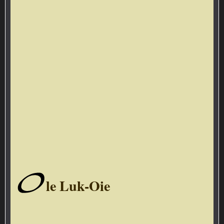
O
le Luk-Oie