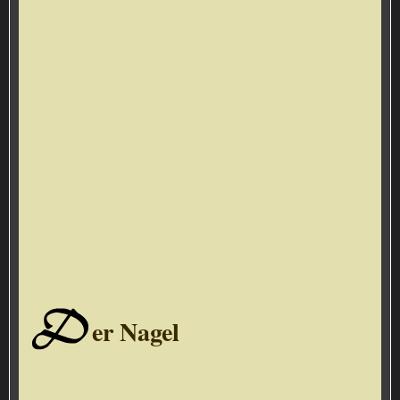
D
er Nagel