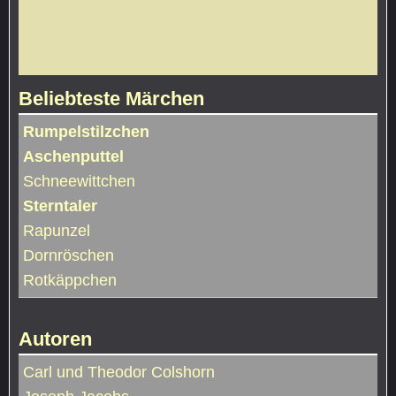
Beliebteste Märchen
Rumpelstilzchen
Aschenputtel
Schneewittchen
Sterntaler
Rapunzel
Dornröschen
Rotkäppchen
Autoren
Carl und Theodor Colshorn