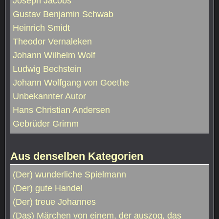
Joseph Jacobs
Gustav Benjamin Schwab
Heinrich Smidt
Theodor Vernaleken
Johann Wilhelm Wolf
Ludwig Bechstein
Johann Wolfgang von Goethe
Unbekannter Autor
Hans Christian Andersen
Gebrüder Grimm
Aus denselben Kategorien
(Der) wunderliche Spielmann
(Der) gute Handel
(Der) treue Johannes
(Das) Märchen von einem, der auszog, das