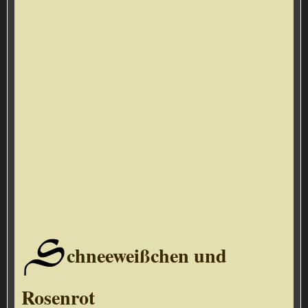
S
chneeweißchen und
Rosenrot