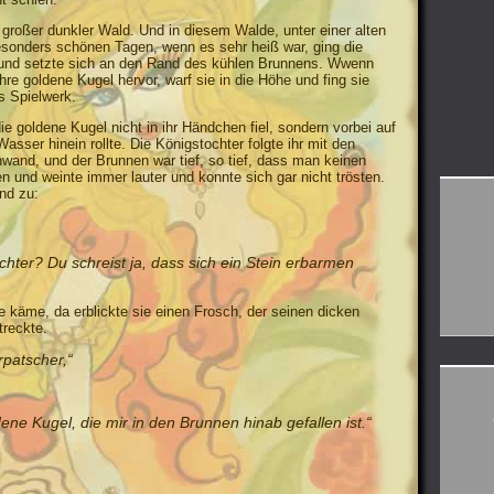
großer dunkler Wald. Und in diesem Walde, unter einer alten
esonders schönen Tagen, wenn es sehr heiß war, ging die
 und setzte sich an den Rand des kühlen Brunnens. Wwenn
ihre goldene Kugel hervor, warf sie in die Höhe und fing sie
es Spielwerk.
ie goldene Kugel nicht in ihr Händchen fiel, sondern vorbei auf
asser hinein rollte. Die Königstochter folgte ihr mit den
wand, und der Brunnen war tief, so tief, dass man keinen
n und weinte immer lauter und konnte sich gar nicht trösten.
and zu:
chter? Du schreist ja, dass sich ein Stein erbarmen
 käme, da erblickte sie einen Frosch, der seinen dicken
reckte.
rpatscher,“
ene Kugel, die mir in den Brunnen hinab gefallen ist.“