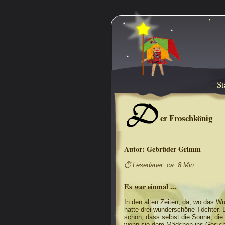
St
D
er Froschkönig
Autor:
Gebrüder Grimm
⏱ Lesedauer: ca. 8 Min.
Es war einmal ...
In den alten Zeiten, da, wo das W
hatte drei wunderschöne Töchter. 
schön, dass selbst die Sonne, die
wenn sie dem Mädchen ins Gesich