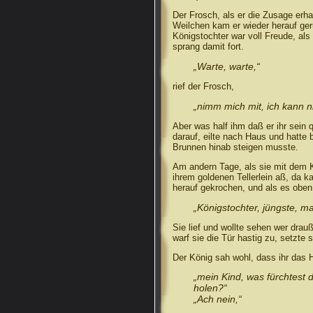
Der Frosch, als er die Zusage erha
Weilchen kam er wieder herauf geru
Königstochter war voll Freude, als
sprang damit fort.
„Warte, warte,“
rief der Frosch,
„nimm mich mit, ich kann ni
Aber was half ihm daß er ihr sein 
darauf, eilte nach Haus und hatte
Brunnen hinab steigen musste.
Am andern Tage, als sie mit dem K
ihrem goldenen Tellerlein aß, da k
herauf gekrochen, und als es oben 
„Königstochter, jüngste, ma
Sie lief und wollte sehen wer drau
warf sie die Tür hastig zu, setzte 
Der König sah wohl, dass ihr das H
„mein Kind, was fürchtest d
holen?“
„Ach nein,“