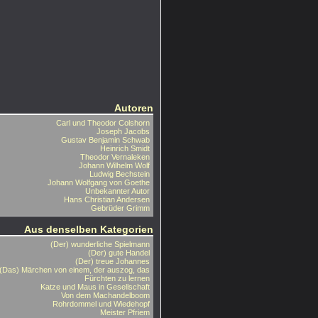
Autoren
Carl und Theodor Colshorn
Joseph Jacobs
Gustav Benjamin Schwab
Heinrich Smidt
Theodor Vernaleken
Johann Wilhelm Wolf
Ludwig Bechstein
Johann Wolfgang von Goethe
Unbekannter Autor
Hans Christian Andersen
Gebrüder Grimm
Aus denselben Kategorien
(Der) wunderliche Spielmann
(Der) gute Handel
(Der) treue Johannes
(Das) Märchen von einem, der auszog, das
Fürchten zu lernen
Katze und Maus in Gesellschaft
Von dem Machandelboom
Rohrdommel und Wiedehopf
Meister Pfriem