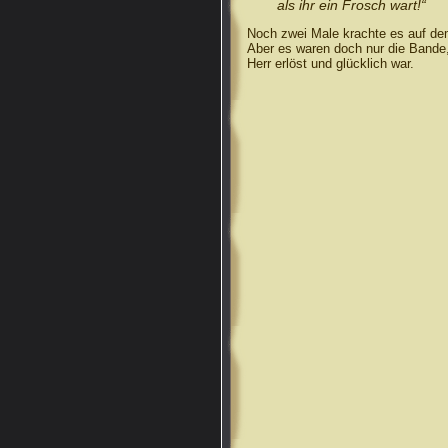
als ihr ein Frosch wart!“
Noch zwei Male krachte es auf d
Aber es waren doch nur die Bande,
Herr erlöst und glücklich war.