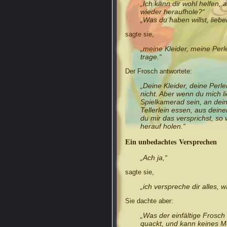
„Ich kann dir wohl helfen,
wieder heraufhole?“
„Was du haben willst, liebe
sagte sie,
„meine Kleider, meine Perl
trage.“
Der Frosch antwortete:
„Deine Kleider, deine Perl
nicht. Aber wenn du mich li
Spielkamerad sein, an dei
Tellerlein essen, aus deine
du mir das versprichst, so 
herauf holen.“
Ein unbedachtes Versprechen
„Ach ja,“
sagte sie,
„ich verspreche dir alles, 
Sie dachte aber:
„Was der einfältige Frosch
quackt, und kann keines M