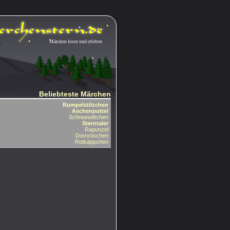
Märchen lesen und erleben
Beliebteste Märchen
Rumpelstilzchen
Aschenputtel
Schneewittchen
Sterntaler
Rapunzel
Dornröschen
Rotkäppchen