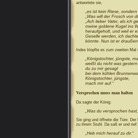
antwortete sie,
„es ist kein Riese, sondern
„Was will der Frosch von di
„Ach lieber Vater, als ich 
meine goldene Kugel ins Wa
heraufgeholt, und weil er e
Geselle werden, ich dach
könnte. Nun ist er draußen 
Indes klopfte es zum zweiten Mal u
„Königstochter, jüngste, ma
weißt du nicht was gestern
du zu mir gesagt
bei dem kühlen Brunnenw
Königstochter, jüngste,
mach mir auf.“
Versprechen muss man halten
Da sagte der König:
„Was du versprochen hast,
Sie ging und öffnete die Türe. Der
zu ihrem Stuhl. Da saß er und rief:
„Heb mich herauf zu dir.“