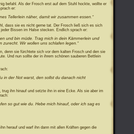
ig befahl. Als der Frosch erst auf dem Stuhl hockte, wollte er
sprach er:
nes Tellerlein näher, damit wir zusammen essen.“
l, dass sie es nicht gerne tat. Der Frosch ließ sich es sich
 jeder Bissen im Halse stecken. Endlich sprach er:
sen und bin müde. Trag mich in dein Kämmerlein und
n zurecht. Wir wollen uns schlafen legen.“
n, denn sie fürchtete sich vor dem kalten Frosch und den sie
ute. Und nun sollte der in ihrem schönen sauberen Bettlein
rach:
du in der Not warst, den sollst du danach nicht
 trug ihn hinauf und setzte ihn in eine Ecke. Als sie aber im
rach:
lafen so gut wie du. Hebe mich hinauf, oder ich sag es
 ihn herauf und warf ihn dann mit allen Kräften gegen die