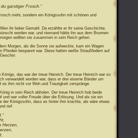
du garstiger Frosch.“
n Frosch mehr, sondern ein Königssohn mit schönen und
llen ihr lieber Gemahl. Da erzählte er ihr seine Geschichte,
wünscht worden war, und niemand hätte ihn aus dem Brunnen
d morgen wollten sie zusammen in sein Reich gehen.
ndern Morgen, als die Sonne sie aufweckte, kam ein Wagen
en Pferden bespannt war. Diese hatten weiße Straußfedern auf
Geschirr.
 Königs, das war der treue Heinrich. Der treue Heinrich war so
osch verwandelt worden war, dass er drei eiserne Bänder um
t es ihm nicht vor Weh und Traurigkeit zerspränge.
önig in sein Reich abholen. Der treue Heinrich hob beide
auf und war voller Freude über die Erlösung. Und als sie ein
 der Königssohn, dass es hinter ihm krachte, als wäre etwas
nd rief:
.“
ht,
m Herzen,
erzen,
t,