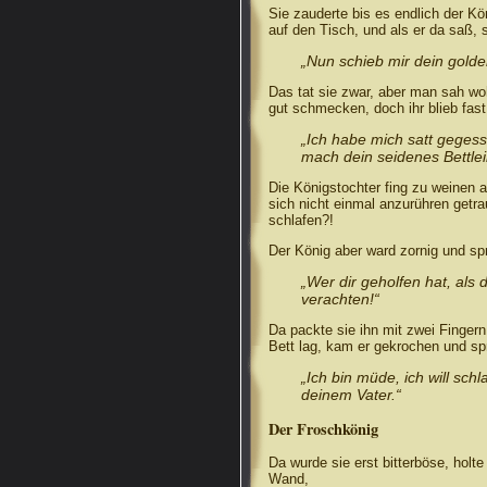
Sie zauderte bis es endlich der Kön
auf den Tisch, und als er da saß, 
„Nun schieb mir dein golde
Das tat sie zwar, aber man sah woh
gut schmecken, doch ihr blieb fast
„Ich habe mich satt geges
mach dein seidenes Bettlei
Die Königstochter fing zu weinen a
sich nicht einmal anzurühren getra
schlafen?!
Der König aber ward zornig und sp
„Wer dir geholfen hat, als 
verachten!“
Da packte sie ihn mit zwei Fingern,
Bett lag, kam er gekrochen und sp
„Ich bin müde, ich will sch
deinem Vater.“
Der Froschkönig
Da wurde sie erst bitterböse, holte
Wand,