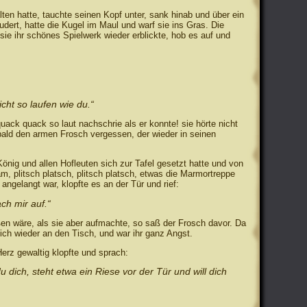
lten hatte, tauchte seinen Kopf unter, sank hinab und über ein
dert, hatte die Kugel im Maul und warf sie ins Gras. Die
 sie ihr schönes Spielwerk wieder erblickte, hob es auf und
cht so laufen wie du.“
quack quack so laut nachschrie als er konnte! sie hörte nicht
 bald den armen Frosch vergessen, der wieder in seinen
önig und allen Hofleuten sich zur Tafel gesetzt hatte und von
am, plitsch platsch, plitsch platsch, etwas die Marmortreppe
angelangt war, klopfte es an der Tür und rief:
ch mir auf.“
ßen wäre, als sie aber aufmachte, so saß der Frosch davor. Da
sich wieder an den Tisch, und war ihr ganz Angst.
erz gewaltig klopfte und sprach:
u dich, steht etwa ein Riese vor der Tür und will dich