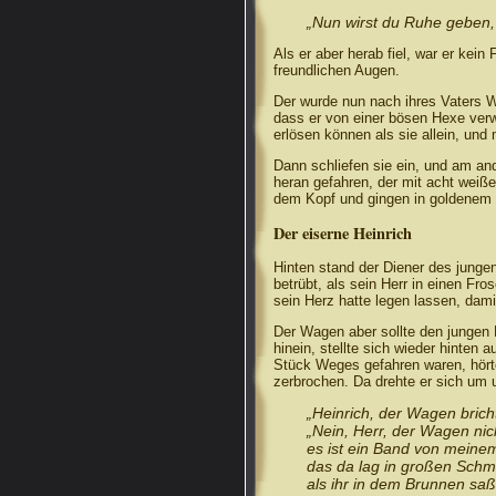
„Nun wirst du Ruhe geben, 
Als er aber herab fiel, war er kei
freundlichen Augen.
Der wurde nun nach ihres Vaters Wi
dass er von einer bösen Hexe ver
erlösen können als sie allein, un
Dann schliefen sie ein, und am a
heran gefahren, der mit acht weiß
dem Kopf und gingen in goldenem 
Der eiserne Heinrich
Hinten stand der Diener des jungen
betrübt, als sein Herr in einen Fr
sein Herz hatte legen lassen, dami
Der Wagen aber sollte den jungen K
hinein, stellte sich wieder hinten 
Stück Weges gefahren waren, hörte
zerbrochen. Da drehte er sich um u
„Heinrich, der Wagen bricht
„Nein, Herr, der Wagen nic
es ist ein Band von meine
das da lag in großen Schm
als ihr in dem Brunnen saß