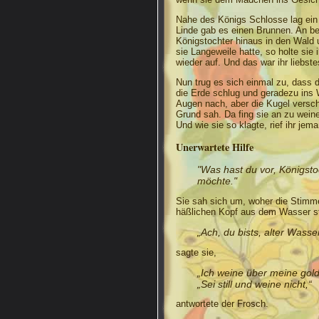
Nahe des Königs Schlosse lag ein 
Linde gab es einen Brunnen. An b
Königstochter hinaus in den Wald
sie Langeweile hatte, so holte sie 
wieder auf. Und das war ihr liebst
Nun trug es sich einmal zu, dass d
die Erde schlug und geradezu ins W
Augen nach, aber die Kugel versch
Grund sah. Da fing sie an zu weine
Und wie sie so klagte, rief ihr jem
Unerwartete Hilfe
"Was hast du vor, Königsto
möchte."
Sie sah sich um, woher die Stimme
häßlichen Kopf aus dem Wasser st
„Ach, du bists, alter Wasse
sagte sie,
„Ich weine über meine gold
„Sei still und weine nicht,“
antwortete der Frosch.