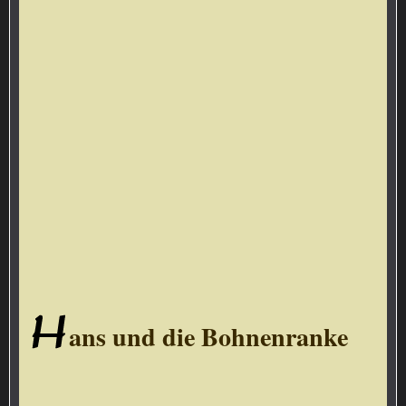
H
ans und die Bohnenranke