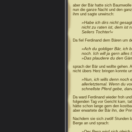
aber der Bär hatte sich Baumwolle 
nun die ganze Nacht und den ganze
ihm und sagte unwirsch:
»Habe ich dirs nicht gesag
nicht zu raten ist, dem ist
Seilers Tochter!«
Da fiel Ferdinand dem Bären um d
»Ach du goldiger Bär, ich b
noch. Ich will ja gern alles
»Das plaudere du den Gäns
sprach der Bär und wollte gehen. A
nicht übers Herz bringen konnte u
»Nun, ich wills denn noch e
allerletztemal. Wenn du v
schnellste Pferd gebe, dan
Da ward Ferdinand wieder froh un
folgenden Tag vor Gericht kam, tat
hätte schon lange gern den kostba
aber erwartete der Bär ihn, der Pr
Nachdem sie sich zwölf Stunden l
Berge an und sprach:
»Der Berg wird sich gleich