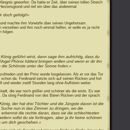
ängnis geworfen. Da hatte er Zeit, über seinen tollen Streich
Herzensgrund und rief ein über das anderemal:
ir doch gefolgt!«
hm und machte ihm Vorwürfe über seinen Ungehorsam.
 verzeihen und ihm noch einmal helfen, er wolle es ja nicht
n folgen.
önig geführt wirst, dann sage ihm aufrichtig, dass du
ogel Phönix hättest bringen wollen und wenn er dir ihn
 die Schönste unter der Sonne holen.«
zufrieden und der Prinz wurde losgelassen. Als er vor das Tor
schon da. Ferdinand setzte sich auf seinen Rücken und fort
ll und wieder zwölf Stunden lang ohne Aufhören weiter.
tadt, die war noch größer und schöner als die erste. Es war
. Da stieg Ferdinand von des Bären Rücken und der sprach:
König, der hat drei Töchter und die Jüngste davon ist die
 Suche nun in das Zimmer zu dringen, wo die
 erkennst die rechte daran, dass sie die schlechtesten
eidern sollst du sie forttragen, aber ja ihr keine schönen
es um dich geschehen.«