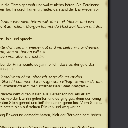
in die Ohren gestopft und wollte nichts hören. Als Ferdinand
n Tag hindurch lamentirt hatte, da stand der Bär wieder vor
t? Aber wer nicht hören will, der muß fühlen, und wem
 nicht zu helfen. Morgen kannst du Hochzeit halten mit des
en Hals und sprach:
itte dich, sei mir wieder gut und verzeih mir nur diesmal
 tun, was du haben willst.«
en vor, aber mir nicht«,
ber der Prinz weinte so jämmerlich, dass es der gute Bär
nd sagte:
inmal versuchen, aber ich sage dir, es ist das
or Gericht kommst, dann sage dem König, wenn er dir das
n wolltest du ihm den kostbarsten Stein bringen.«
d dankte dem guten Bären aus Herzensgrund. Als er am
 er, wie der Bär ihn geheißen und es ging gut, denn der König
rsten Stein gehabt und ließ ihn darum gerne los. Vorm Schloß
inz setzte sich auf seinen Rücken und weg war er.
ang Bewegung gemacht hatten, hielt der Bär vor einem hohen
 öffnen und eine Stunde lang offen bleiben. Geh dann