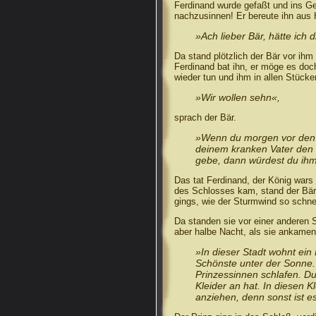
Ferdinand wurde gefaßt und ins Gef
nachzusinnen! Er bereute ihn aus 
»Ach lieber Bär, hätte ich d
Da stand plötzlich der Bär vor i
Ferdinand bat ihn, er möge es doch
wieder tun und ihm in allen Stücke
»Wir wollen sehn«,
sprach der Bär.
»Wenn du morgen vor den K
deinem kranken Vater den V
gebe, dann würdest du ihm
Das tat Ferdinand, der König wars 
des Schlosses kam, stand der Bär 
gings, wie der Sturmwind so schne
Da standen sie vor einer anderen S
aber halbe Nacht, als sie ankamen
»In dieser Stadt wohnt ein 
Schönste unter der Sonne.
Prinzessinnen schlafen. Du
Kleider an hat. In diesen Kl
anziehen, denn sonst ist 