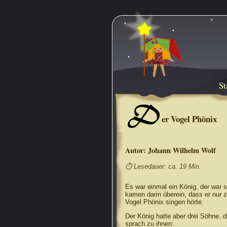
St
D
er Vogel Phönix
Autor:
Johann Wilhelm Wolf
⏱ Lesedauer: ca. 19 Min.
Es war einmal ein König, der war s
kamen darin überein, dass er nur z
Vogel Phönix singen hörte.
Der König hatte aber drei Söhne, di
sprach zu ihnen: