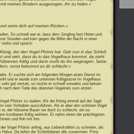
n mit meinen Brüdern ausgezogen, ihn zu holen.«
 und setze dich auf meinen Rücken.«
laufen. So schnell war er, dass dem Jüngling fast Hören und
nzer Stunden und kam gegen die Mitte der Nacht in einer
r stehn und sprach:
 König, der den Vogel Phönix hat. Geh nun in das Schloß
nst und sieh, dass du in das Vogelhaus kommst. da steht
 hölzernen Käfig und darin mußt du ihn wegtragen. Setze
ndern, sonst bekommt es dir schlecht.«
hatte. Er suchte sich am folgenden Morgen einen Dienst im
wohl und er wurde zum untersten Käfigputzer im Vogelhaus
t sehr gut versah, so rückte er schnell vorwärts und bekam
ich nach dem Tode des obersten Vogelrats zum ersten
 Vogel Phönix zu rauben. Als der König einmal auf der Jagd
 um sein Vorhaben auszuführen. Als er aber den schönen Vogel
 er, der hölzerne Bauer sei doch zu schlecht, ein so
nem kostbaren Käfig wohnen. Er nahm einen der prächtigsten
hinein und floh mit ihm.
der Vogel Phönix anfing, aus Leibeskräften zu schreien, als
 Halse. Da liefen die Schloßdiener alle zusammen. Prinz