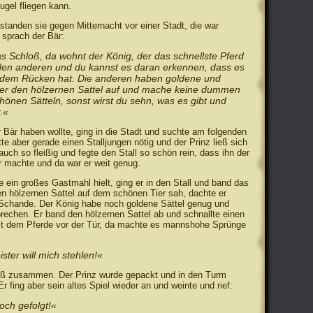
Kugel fliegen kann.
 standen sie gegen Mitternacht vor einer Stadt, die war
 sprach der Bär:
as Schloß, da wohnt der König, der das schnellste Pferd
i den anderen und du kannst es daran erkennen, dass es
f dem Rücken hat. Die anderen haben goldene und
aber den hölzernen Sattel auf und mache keine dummen
hönen Sätteln, sonst wirst du sehn, was es gibt und
.«
 Bär haben wollte, ging in die Stadt und suchte am folgenden
e aber gerade einen Stalljungen nötig und der Prinz ließ sich
auch so fleißig und fegte den Stall so schön rein, dass ihn der
r machte und da war er weit genug.
 ein großes Gastmahl hielt, ging er in den Stall und band das
den hölzernen Sattel auf dem schönen Tier sah, dachte er
Schande. Der König habe noch goldene Sättel genug und
rechen. Er band den hölzernen Sattel ab und schnallte einen
it dem Pferde vor der Tür, da machte es mannshohe Sprünge
ster will mich stehlen!«
loß zusammen. Der Prinz wurde gepackt und in den Turm
r fing aber sein altes Spiel wieder an und weinte und rief:
doch gefolgt!«