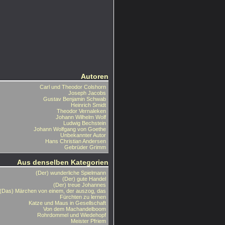
Autoren
Carl und Theodor Colshorn
Joseph Jacobs
Gustav Benjamin Schwab
Heinrich Smidt
Theodor Vernaleken
Johann Wilhelm Wolf
Ludwig Bechstein
Johann Wolfgang von Goethe
Unbekannter Autor
Hans Christian Andersen
Gebrüder Grimm
Aus denselben Kategorien
(Der) wunderliche Spielmann
(Der) gute Handel
(Der) treue Johannes
(Das) Märchen von einem, der auszog, das
Fürchten zu lernen
Katze und Maus in Gesellschaft
Von dem Machandelboom
Rohrdommel und Wiedehopf
Meister Pfriem