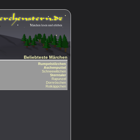
Märchen lesen und erleben
Beliebteste Märchen
Rumpelstilzchen
Aschenputtel
Schneewittchen
Sterntaler
Rapunzel
Dornröschen
Rotkäppchen