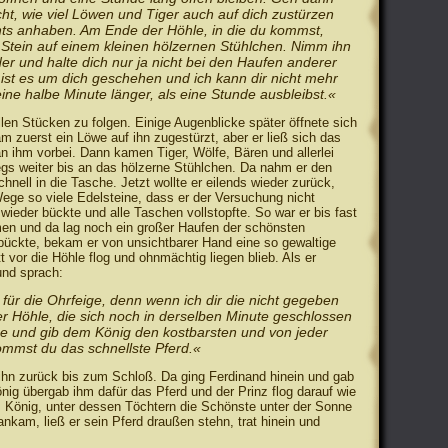
ht, wie viel Löwen und Tiger auch auf dich zustürzen
hts anhaben. Am Ende der Höhle, in die du kommst,
 Stein auf einem kleinen hölzernen Stühlchen. Nimm ihn
er und halte dich nur ja nicht bei den Haufen anderer
 ist es um dich geschehen und ich kann dir nicht mehr
ine halbe Minute länger, als eine Stunde ausbleibst.«
len Stücken zu folgen. Einige Augenblicke später öffnete sich
am zuerst ein Löwe auf ihn zugestürzt, aber er ließ sich das
an ihm vorbei. Dann kamen Tiger, Wölfe, Bären und allerlei
gs weiter bis an das hölzerne Stühlchen. Da nahm er den
hnell in die Tasche. Jetzt wollte er eilends wieder zurück,
Wege so viele Edelsteine, dass er der Versuchung nicht
ieder bückte und alle Taschen vollstopfte. So war er bis fast
n und da lag noch ein großer Haufen der schönsten
 bückte, bekam er von unsichtbarer Hand eine so gewaltige
tt vor die Höhle flog und ohnmächtig liegen blieb. Als er
und sprach:
für die Ohrfeige, denn wenn ich dir die nicht gegeben
er Höhle, die sich noch in derselben Minute geschlossen
ine und gib dem König den kostbarsten und von jeder
ommst du das schnellste Pferd.«
 ihn zurück bis zum Schloß. Da ging Ferdinand hinein und gab
nig übergab ihm dafür das Pferd und der Prinz flog darauf wie
em König, unter dessen Töchtern die Schönste unter der Sonne
nkam, ließ er sein Pferd draußen stehn, trat hinein und