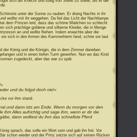
ngte sich als Knecht und stieg von Stelle zu Stelle, bis er der
rde.
ie Schönste unter der Sonne zu rauben. Er drang Nachts in ihr
nd wollte mit ihr weggehen. Da fiel das Licht der Nachtlampe
s tat dem Prinzen leid, dass das schöne Mädchen so schlecht
m sich prächtige goldene und silberne Kleider, die in Menge
inzessin an und wollte fliehen. Indem erwachte aber die
 sie sich in den Armen des Kammerherrn fand, schrie sie laut
d der König und die Königin, die in dem Zimmer daneben
 gefangen und in einen tiefen Turm geworfen. Nun wo das Kind
 Brunnen zugedeckt, aber das war zu spät.
!«
eder und du folgst doch nie!«
icke vor ihm stand.
einmal und dann ists am Ende. Wenn du morgen vor den
 ihm Alles aufrichtig und sage ihm, wenn er dir die
äbe, dann wolltest du ihm das schnellste Pferd
König sprach, das solle ein Wort sein und gab ihn frei. Vor
är schon wieder und der Prinz setzte sich auf seinen Rücken