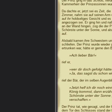
Der Prinz ging in das Schloß, verdi
Kammerherr der Prinzessinnen wu
Da dachte er, jetzt sei es Zeit, d
Zimmer, nahm sie auf seinen Arm u
auf ihr holdseliges Gesicht und e
angezogen sei. Er ging hin und nah
an der Wand hingen, zog die der Pr
Schönste unter der Sonne, und als
auf.
Alsbald kamen ihre Schwestern un
schliefen. Der Prinz wurde wieder
ertrunken war, hätte er gerne den
»Ach lieber Bär!«
rief er,
»wer dir doch gefolgt hätte
»Ja, das sagst du schon wi
rief der Bär, der im selben Augenbl
»Jetzt helf ich dir noch 
König kommst, dann erzähle
Schönste unter der Sonne g
verschaffen.«
Der Prinz tat, wie gesagt, und der 
dem Tor des Schlosses stand der B