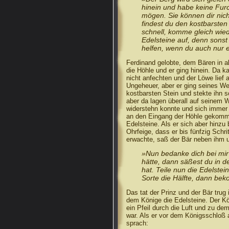
hinein und habe keine Furc
mögen. Sie können dir nic
findest du den kostbarsten
schnell, komme gleich wied
Edelsteine auf, denn sonst
helfen, wenn du auch nur e
Ferdinand gelobte, dem Bären in al
die Höhle und er ging hinein. Da k
nicht anfechten und der Löwe lief 
Ungeheuer, aber er ging seines We
kostbarsten Stein und stekte ihn sc
aber da lagen überall auf seinem 
widerstehn konnte und sich immer w
an den Eingang der Höhle gekomme
Edelsteine. Als er sich aber hinzu
Ohrfeige, dass er bis fünfzig Schri
erwachte, saß der Bär neben ihm 
»Nun bedanke dich bei mir 
hätte, dann säßest du in d
hat. Teile nun die Edelste
Sorte die Hälfte, dann bek
Das tat der Prinz und der Bär trug
dem Könige die Edelsteine. Der Kö
ein Pfeil durch die Luft und zu d
war. Als er vor dem Königsschloß a
sprach: