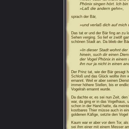
Phönix singen hört. Ich bi
»Laß die andern gehn«,
sprach der Bär,
»und verlaß dich auf mich
Das tat er und der Bär fing an zu 
Sehen verging. So lief er zwölf ga
schönen Stadt an. Da blieb der Bä
»In dieser Stadt wohnt der
hinein, such dir einen Die
der Vogel Phönix in einem
ihn nur ja nicht in einen a
Der Prinz tat, wie der Bär gesagt 
Schloß und das Glück wollte ihm 
ernannt. Weil er aber seinen Diens
immer höhere Stellen, bis er endl
Vogelrah ernannt wurde.
Da dachte er, es sei nun Zeit, den
war, da ging er in das Vogelhaus,
schon in der Hand hatte, da meinte
kostbares Thier müsse auch in ei
goldenen Käfige, setzte den Vogel 
Kaum war er aber vor dem Tor, als 
sei ihm einer mit einem Messer am