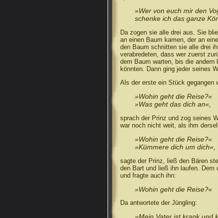
»Wer von euch mir den Vog
schenke ich das ganze Kön
Da zogen sie alle drei aus. Sie bl
an einen Baum kamen, der an ein
den Baum schnitten sie alle drei i
verabredeten, dass wer zuerst zurü
dem Baum warten, bis die andern 
könnten. Dann ging jeder seines 
Als der erste ein Stück gegangen w
»Wohin geht die Reise?«
»Was geht das dich an«,
sprach der Prinz und zog seines W
war noch nicht weit, als ihm derse
»Wohin geht die Reise?«
»Kümmere dich um dich«,
sagte der Prinz, ließ den Bären s
den Bart und ließ ihn laufen. Dem 
und fragte auch ihn:
»Wohin geht die Reise?«
Da antwortete der Jüngling:
»Mein Vater ist krank und 