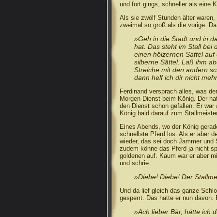
und fort gings, schneller als eine 
Als sie zwölf Stunden älter waren,
zweimal so groß als die vorige. Da
»Geh in die Stadt und in d
hat. Das steht im Stall be
einen hölzernen Sattel au
silberne Sättel. Laß ihm 
Streiche mit den andern sc
dann helf ich dir nicht mehr
Ferdinand versprach alles, was der
Morgen Dienst beim König. Der hatt
den Dienst schon gefallen. Er war 
König bald darauf zum Stallmeiste
Eines Abends, wo der König gerade
schnellste Pferd los. Als er aber 
wieder, das sei doch Jammer und 
zudem könne das Pferd ja nicht sp
goldenen auf. Kaum war er aber m
und schrie:
»Diebe! Diebe! Der Stallmei
Und da lief gleich das ganze Sch
gesperrt. Das hatte er nun davon. E
»Ach lieber Bär, hätte ich 