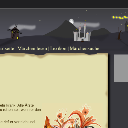
artseite
|
Märchen lesen
|
Lexikon
|
Märchensuche
ehr krank. Alle Ärzte
u retten sei, wenn er den
e rief er vor sich und